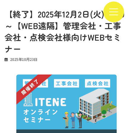
コ
ナ
ン
ビ
【終了】2025年12月2日(火) 16:00
テ
ゲ
ン
ー
～【WEB遠隔】管理会社・工事
ツ
シ
へ
ョ
会社・点検会社様向けWEBセミ
ス
ン
キ
に
ナー
ッ
移
プ
動
2025年10月23日