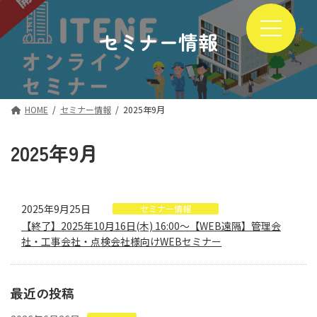
コ
ナ
ン
ビ
テ
ゲ
セミナー情報
ン
ー
ツ
シ
へ
ョ
ス
ン
キ
に
HOME
セミナー情報
2025年9月
ッ
移
プ
動
2025年9月
2025年9月25日
セミナー情報
【終了】2025年10月16日(木) 16:00～【WEB遠隔】管理会
社・工事会社・点検会社様向けWEBセミナー
最近の投稿