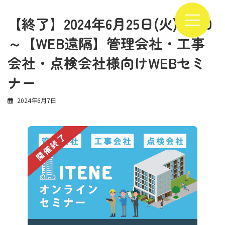
コ
ナ
ン
ビ
【終了】2024年6月25日(火) 16:00
テ
ゲ
ン
ー
～【WEB遠隔】管理会社・工事
ツ
シ
へ
ョ
会社・点検会社様向けWEBセミ
ス
ン
キ
に
ナー
ッ
移
プ
動
2024年6月7日